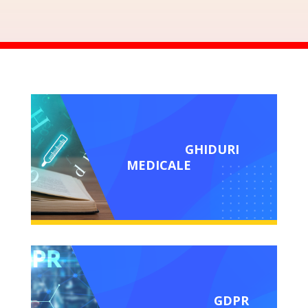
GHIDURI
MEDICALE
GDPR