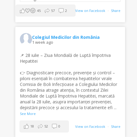
45
57
2
View on Facebook
·
Share
Colegiul Medicilor din România
1 week ago
📌 28 iulie – Ziua Mondială de Luptă împotriva
Hepatitei
👉 Diagnosticare precoce, prevenție și control –
piloni esențiali în combaterea hepatitelor virale
Comisia de Boli Infecțioase a Colegiului Medicilor
din România atrage atenția, în contextul Zilei
Mondiale de Luptă împotriva Hepatitei, marcată
anual la 28 iulie, asupra importanței prevenției,
depistării precoce și accesului la tratamente efi
...
See More
18
52
0
View on Facebook
·
Share