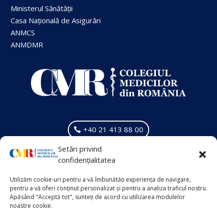
Fii în CONTACT cu CMR, oricând ai
nevoie!
Trimite E-mail
Legături rapide
Ministerul Sănătății
Casa Națională de Asigurări
Setări privind
ANMCS
confidențialitatea
ANMDMR
Utilizăm cookie-uri pentru a vă îmbunătăți experiența de navigare,
pentru a vă oferi conținut personalizat și pentru a analiza traficul nostru.
Apăsând "Acceptă tot", sunteți de acord cu utilizarea modulelor
noastre cookie.