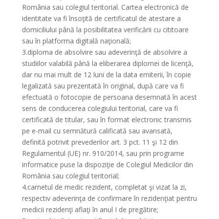
România sau colegiul teritorial. Cartea electronică de
identitate va fi însoţită de certificatul de atestare a
domiciliului până la posibilitatea verificării cu cititoare
sau în platforma digitală naţională;
3.diploma de absolvire sau adeverinţă de absolvire a
studiilor valabilă până la eliberarea diplomei de licenţă,
dar nu mai mult de 12 luni de la data emiterii, în copie
legalizată sau prezentată în original, după care va fi
efectuată o fotocopie de persoana desemnată în acest
sens de conducerea colegiului teritorial, care va fi
certificată de titular, sau în format electronic transmis
pe e-mail cu semnătură calificată sau avansată,
definită potrivit prevederilor art. 3 pct. 11 şi 12 din
Regulamentul (UE) nr. 910/2014, sau prin programe
informatice puse la dispoziţie de Colegiul Medicilor din
România sau colegiul teritorial;
4.carnetul de medic rezident, completat şi vizat la zi,
respectiv adeverinţa de confirmare în rezidenţiat pentru
medicii rezidenţi aflaţi în anul I de pregătire;