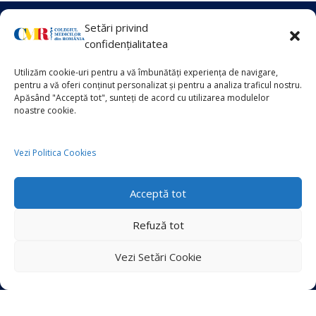
Fii în CONTACT cu CMR, oricând ai
Setări privind
nevoie!
confidențialitatea
Utilizăm cookie-uri pentru a vă îmbunătăți experiența de navigare,
pentru a vă oferi conținut personalizat și pentru a analiza traficul nostru.
Trimite E-mail
Apăsând "Acceptă tot", sunteți de acord cu utilizarea modulelor
noastre cookie.
Legături rapide
Vezi Politica Cookies
Ministerul Sănătății
Acceptă tot
Casa Națională de Asigurări
ANMCS
Refuză tot
ANMDMR
Vezi Setări Cookie