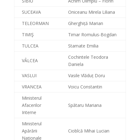
SIBIU
Achim Olimpiu – Florin
SUCEAVA
Oniceanu Mirela Liliana
TELEORMAN
Gherghiță Marian
TIMIŞ
Timar Romulus-Bogdan
TULCEA
Stamate Emilia
Cochintele Teodora
VÂLCEA
Daniela
VASLUI
Vasile Vlăduț Doru
VRANCEA
Voicu Constantin
Ministerul
Afacerilor
Spătaru Mariana
Interne
Ministerul
Apărării
Ciobîcă Mihai Lucian
Naționale