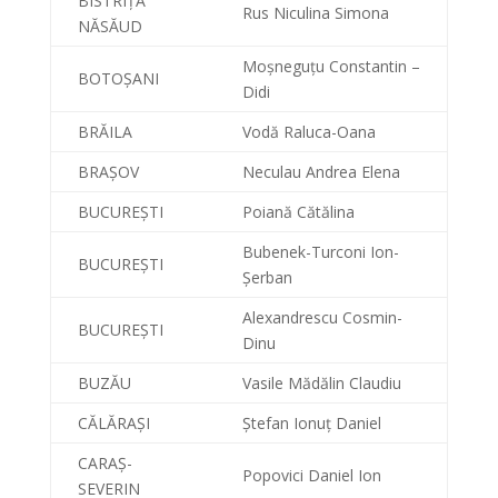
BISTRIȚA
Rus Niculina Simona
NĂSĂUD
Moșneguțu Constantin –
BOTOȘANI
Didi
BRĂILA
Vodă Raluca-Oana
BRAȘOV
Neculau Andrea Elena
BUCUREȘTI
Poiană Cătălina
Bubenek-Turconi Ion-
BUCUREȘTI
Șerban
Alexandrescu Cosmin-
BUCUREȘTI
Dinu
BUZĂU
Vasile Mădălin Claudiu
CĂLĂRAȘI
Ștefan Ionuț Daniel
CARAȘ-
Popovici Daniel Ion
SEVERIN