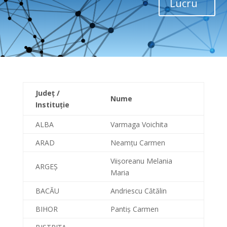
Lucru
Județ /
Nume
Instituție
ALBA
Varmaga Voichita
ARAD
Neamțu Carmen
Viișoreanu Melania
ARGEȘ
Maria
BACĂU
Andriescu Cătălin
BIHOR
Pantiș Carmen