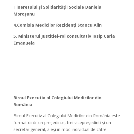
Tineretului și Solidarității Sociale
Daniela
Moroșanu
4
.Comisia Medicilor Rezidenți
Stancu Alin
5
. Ministerul Justiției-rol consultativ
Iosip Carla
Emanuela
Biroul Executiv al Colegiului Medicilor din
România
Biroul Executiv al Colegiului Medicilor din România este
format dintr-un preşedinte, trei vicepreşedinti şi un
secretar general, aleşi în mod individual de către