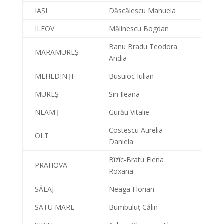
IAȘI
Dăscălescu Manuela
ILFOV
Mălinescu Bogdan
Banu Bradu Teodora
MARAMUREȘ
Andia
MEHEDINȚI
Busuioc Iulian
MUREȘ
Sin Ileana
NEAMȚ
Gurău Vitalie
Costescu Aurelia-
OLT
Daniela
Bîzîc-Bratu Elena
PRAHOVA
Roxana
SĂLAJ
Neaga Florian
SATU MARE
Bumbuluț Călin