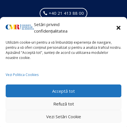
+40 21 413 88 00
Setări privind
VECHIUL SITE
confidențialitatea
Info Suplimentar
Utilizăm cookie-uri pentru a vă îmbunătăți experiența de navigare,
pentru a vă oferi conținut personalizat și pentru a analiza traficul nostru.
Apăsând "Acceptă tot", sunteți de acord cu utilizarea modulelor
noastre cookie.
Politica de Cookies
Politica de Confidențialitate
Vezi Politica Cookies
Acceptă tot
Copyright © 2026
Colegiul Medicilor din România
Refuză tot
Powered by
Sănătatea Press Group
Vezi Setări Cookie