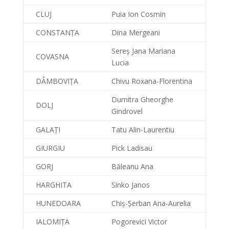
CLUJ
Puia Ion Cosmin
CONSTANȚA
Dina Mergeani
Sereș Jana Mariana
COVASNA
Lucia
DÂMBOVIȚA
Chivu Roxana-Florentina
Dumitra Gheorghe
DOLJ
Gindrovel
GALAȚI
Tatu Alin-Laurentiu
GIURGIU
Pick Ladisau
GORJ
Băleanu Ana
HARGHITA
Sinko Janos
HUNEDOARA
Chiș-Șerban Ana-Aurelia
IALOMIȚA
Pogorevici Victor