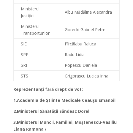
Ministerul
Albu Mădălina Alexandra
Justiției
Ministerul
Gorecki Gabriel Petre
Transporturilor
SIE
Pîrcălabu Raluca
SPP
Radu Lidia
SRI
Popescu Daniela
STS
Grigorașcu Lucica Irina
Reprezentanți fără drept de vot:
1
.Academia de Știinte Medicale
Ceaușu Emanoil
2
.Ministerul Sănătății
Săndesc Dorel
3
.Ministerul Muncii, Familiei,
Moștenescu-Vasiliu
Liana Ramona /