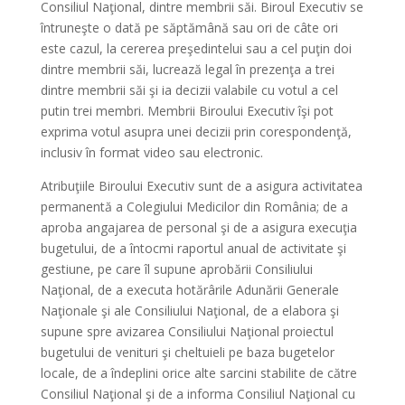
Consiliul Naţional, dintre membrii săi. Biroul Executiv se
întruneşte o dată pe săptămână sau ori de câte ori
este cazul, la cererea preşedintelui sau a cel puţin doi
dintre membrii săi, lucrează legal în prezenţa a trei
dintre membrii săi şi ia decizii valabile cu votul a cel
putin trei membri. Membrii Biroului Executiv îşi pot
exprima votul asupra unei decizii prin corespondenţă,
inclusiv în format video sau electronic.
Atribuţiile Biroului Executiv sunt de a asigura activitatea
permanentă a Colegiului Medicilor din România; de a
aproba angajarea de personal şi de a asigura execuţia
bugetului, de a întocmi raportul anual de activitate şi
gestiune, pe care îl supune aprobării Consiliului
Naţional, de a executa hotărârile Adunării Generale
Naţionale şi ale Consiliului Naţional, de a elabora şi
supune spre avizarea Consiliului Naţional proiectul
bugetului de venituri şi cheltuieli pe baza bugetelor
locale, de a îndeplini orice alte sarcini stabilite de către
Consiliul Naţional şi de a informa Consiliul Naţional cu