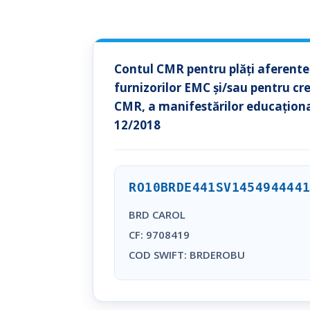
Contul CMR pentru plăți aferente 
furnizorilor EMC și/sau pentru cr
CMR, a manifestărilor educaționa
12/2018
RO10BRDE441SV145494444
BRD CAROL
CF: 9708419
COD SWIFT: BRDEROBU