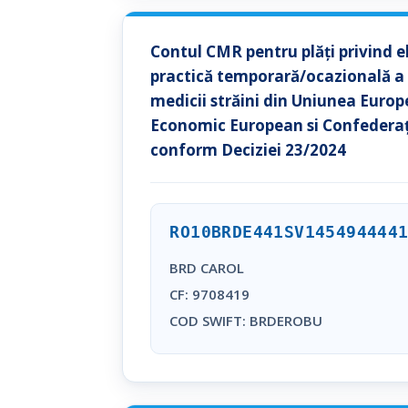
Contul CMR pentru plăți privind e
practică temporară/ocazională a 
medicii străini din Uniunea Europ
Economic European si Confederaț
conform Deciziei 23/2024
RO10BRDE441SV145494444
BRD CAROL
CF: 9708419
COD SWIFT: BRDEROBU