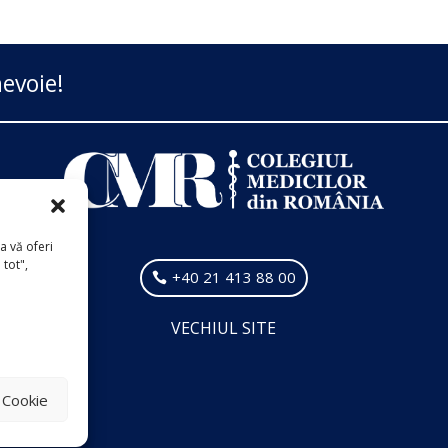
evoie!
a vă oferi
 tot",
+40 21 413 88 00
VECHIUL SITE
i Cookie