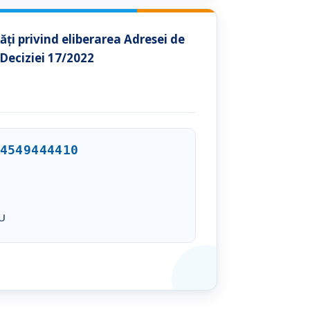
ți privind eliberarea Adresei de
eciziei 17/2022
4549444410
U