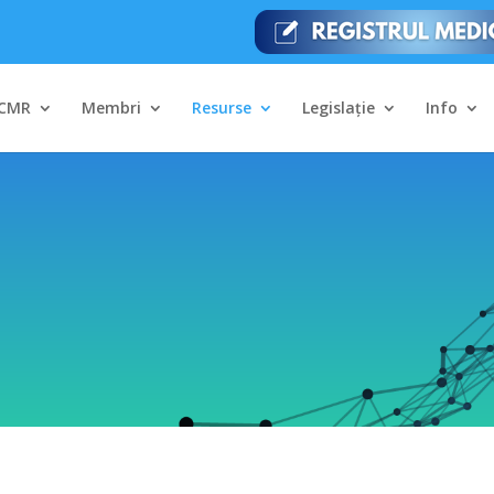
CMR
Membri
Resurse
Legislație
Info