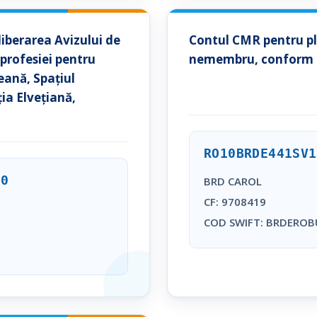
liberarea Avizului de
Contul CMR pentru plă
profesiei pentru
nemembru, conform D
eană, Spațiul
ia Elvețiană,
RO10BRDE441SV1
10
BRD CAROL
CF: 9708419
COD SWIFT: BRDEROB