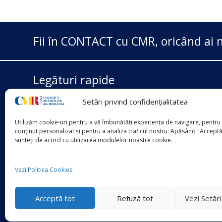
Fii în CONTACT cu CMR, oricând ai n
Legături rapide
Setări privind confidențialitatea
Ministerul Sănătății
Casa Națională de Asigurări
Utilizăm cookie-uri pentru a vă îmbunătăți experiența de navigare, pentru 
ANMCS
conținut personalizat și pentru a analiza traficul nostru. Apăsând "Acceptă
sunteți de acord cu utilizarea modulelor noastre cookie.
ANMDMR
Vezi Politica Cookies
Acceptă tot
Refuză tot
Vezi Setăr