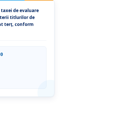
 taxei de evaluare
rii titlurilor de
at terț, conform
10