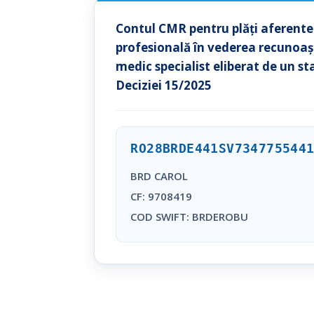
Contul CMR pentru plăți aferente
profesională în vederea recunoaște
medic specialist eliberat de un st
Deciziei 15/2025
RO28BRDE441SV734775544
BRD CAROL
CF: 9708419
COD SWIFT: BRDEROBU