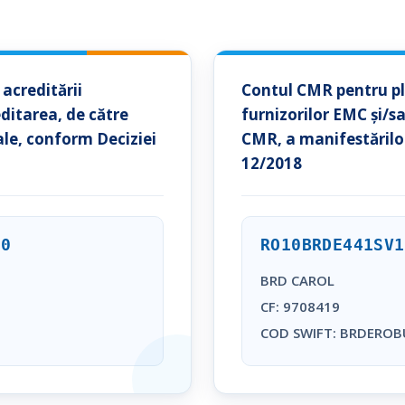
acreditării
Contul CMR pentru plă
editarea, de către
furnizorilor EMC și/s
le, conform Deciziei
CMR, a manifestărilo
12/2018
10
RO10BRDE441SV1
BRD CAROL
CF: 9708419
COD SWIFT: BRDEROB