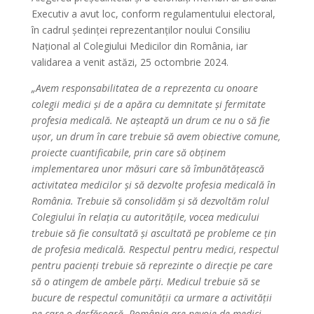
Executiv a avut loc, conform regulamentului electoral,
în cadrul ședinței reprezentanților noului Consiliu
Național al Colegiului Medicilor din România, iar
validarea a venit astăzi, 25 octombrie 2024.
„
Avem responsabilitatea de a reprezenta cu onoare
colegii medici și de a apăra cu demnitate și fermitate
profesia medicală. Ne așteaptă un drum ce nu o să fie
ușor, un drum în care trebuie să avem obiective comune,
proiecte cuantificabile, prin care să obținem
implementarea unor măsuri care să îmbunătățească
activitatea medicilor și să dezvolte profesia medicală în
România. Trebuie să consolidăm și să dezvoltăm rolul
Colegiului în relația cu autoritățile, vocea medicului
trebuie să fie consultată și ascultată pe probleme ce țin
de profesia medicală. Respectul pentru medici, respectul
pentru pacienți trebuie să reprezinte o direcție pe care
să o atingem de ambele părți. Medicul trebuie să se
bucure de respectul comunității ca urmare a activității
pe care o desfășoară. România are nevoie de medici