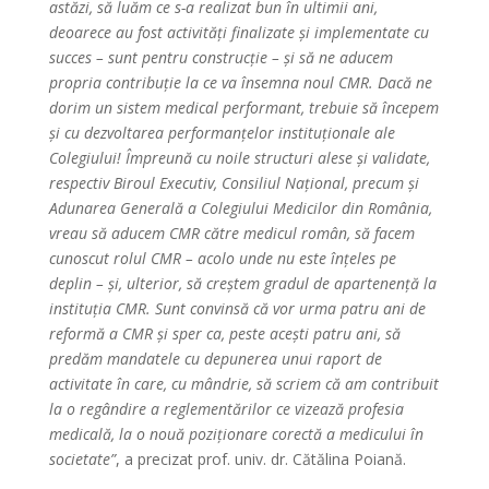
astăzi, să luăm ce s-a realizat bun în ultimii ani,
deoarece au fost activități finalizate și implementate cu
succes – sunt pentru construcție – și să ne aducem
propria contribuție la ce va însemna noul CMR. Dacă ne
dorim un sistem medical performant, trebuie să începem
și cu dezvoltarea performanțelor instituționale ale
Colegiului! Împreună cu noile structuri alese și validate,
respectiv Biroul Executiv, Consiliul Național, precum și
Adunarea Generală a Colegiului Medicilor din România,
vreau să aducem CMR către medicul român, să facem
cunoscut rolul CMR – acolo unde nu este înțeles pe
deplin – și, ulterior, să creștem gradul de apartenență la
instituția CMR. Sunt convinsă că vor urma patru ani de
reformă a CMR și sper ca, peste acești patru ani, să
predăm mandatele cu depunerea unui raport de
activitate în care, cu mândrie, să scriem că am contribuit
la o regândire a reglementărilor ce vizează profesia
medicală, la o nouă poziționare corectă a medicului în
societate”
, a precizat prof. univ. dr. Cătălina Poiană.