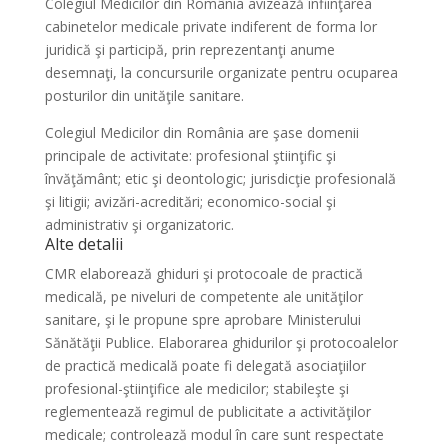
Colegiul Medicilor din România avizează înfiinţarea
cabinetelor medicale private indiferent de forma lor
juridică şi participă, prin reprezentanţi anume
desemnaţi, la concursurile organizate pentru ocuparea
posturilor din unităţile sanitare.
Colegiul Medicilor din România are şase domenii
principale de activitate: profesional ştiinţific şi
învăţământ; etic şi deontologic; jurisdicţie profesională
şi litigii; avizări-acreditări; economico-social şi
administrativ şi organizatoric.
Alte detalii
CMR elaborează ghiduri şi protocoale de practică
medicală, pe niveluri de competente ale unităţilor
sanitare, şi le propune spre aprobare Ministerului
Sănătăţii Publice. Elaborarea ghidurilor şi protocoalelor
de practică medicală poate fi delegată asociaţiilor
profesional-ştiinţifice ale medicilor; stabileşte şi
reglementează regimul de publicitate a activităţilor
medicale; controlează modul în care sunt respectate