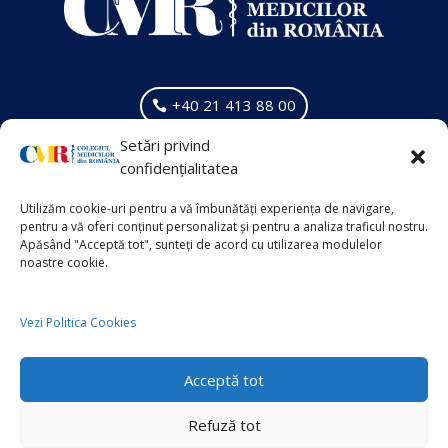
+40 21 413 88 00
Setări privind
VECHIUL SITE
confidențialitatea
Info Suplimentar
Utilizăm cookie-uri pentru a vă îmbunătăți experiența de navigare,
pentru a vă oferi conținut personalizat și pentru a analiza traficul nostru.
Apăsând "Acceptă tot", sunteți de acord cu utilizarea modulelor
noastre cookie.
Politica de Cookies
Politica de Confidențialitate
Vezi Politica Cookies
Acceptă tot
Copyright © 2026
Colegiul Medicilor din România
Refuză tot
Powered by
Sănătatea Press Group