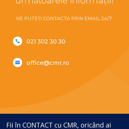
următoarele informații!
NE PUTEȚI CONTACTA PRIN EMAIL 24/7
021 302 30 30

office@cmr.ro

Fii în CONTACT cu CMR, oricând ai