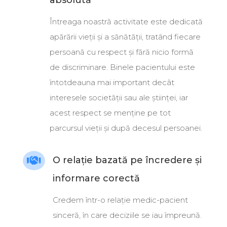
absolută
Întreaga noastră activitate este dedicată
apărării vieții și a sănătății, tratând fiecare
persoană cu respect și fără nicio formă
de discriminare
.
Binele pacientului este
întotdeauna mai important decât
interesele societății sau ale științei, iar
acest respect se menține pe tot
parcursul vieții și după decesul persoanei
.
O relație bazată pe încredere și

informare corectă
Credem într-o relație medic-pacient
sinceră, în care deciziile se iau împreună
.