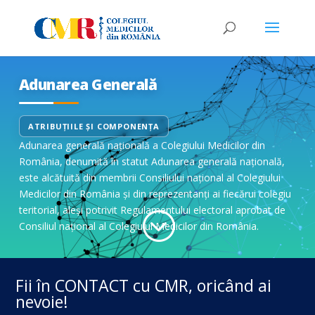
Adunarea Generală
ATRIBUȚIILE ȘI COMPONENȚA
Adunarea generală națională a Colegiului Medicilor din
România, denumită în statut Adunarea generală națională,
este alcătuită din membrii Consiliului național al Colegiului
Medicilor din România și din reprezentanți ai fiecărui colegiu
teritorial, aleși potrivit Regulamentului electoral aprobat de
;
Consiliul național al Colegiului Medicilor din România.
Fii în CONTACT cu CMR, oricând ai
nevoie!