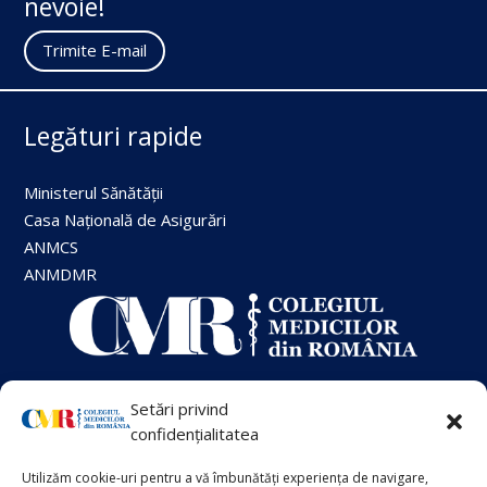
nevoie!
Trimite E-mail
Legături rapide
Ministerul Sănătății
Casa Națională de Asigurări
ANMCS
ANMDMR
Setări privind
+40 21 413 88 00
confidențialitatea
Utilizăm cookie-uri pentru a vă îmbunătăți experiența de navigare,
VECHIUL SITE