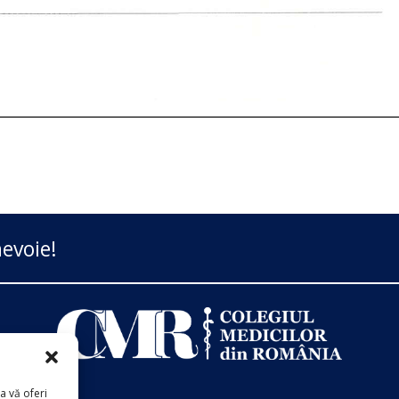
evoie!
a vă oferi