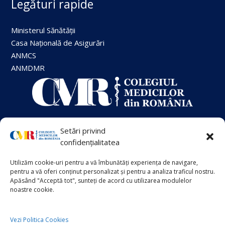
Legături rapide
Ministerul Sănătății
Casa Națională de Asigurări
ANMCS
ANMDMR
Setări privind
+40 21 413 88 00
confidențialitatea
Utilizăm cookie-uri pentru a vă îmbunătăți experiența de navigare,
VECHIUL SITE
pentru a vă oferi conținut personalizat și pentru a analiza traficul nostru.
Info Suplimentar
Apăsând "Acceptă tot", sunteți de acord cu utilizarea modulelor
noastre cookie.
Politica de Cookies
Politica de Confidențialitate
Vezi Politica Cookies