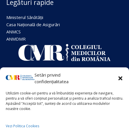
Legături rapide
Ministerul Sănătății
Casa Națională de Asigurări
ANMCS
ANMDMR
Setări privind
+40 21 413 88 00
confidențialitatea
Utilizăm cookie-uri pentru a vă îmbunătăți experiența de navigare,
VECHIUL SITE
pentru a vă oferi conținut personalizat și pentru a analiza traficul nostru.
Info Suplimentar
Apăsând "Acceptă tot", sunteți de acord cu utilizarea modulelor
noastre cookie.
Politica de Cookies
Politica de Confidențialitate
Vezi Politica Cookies