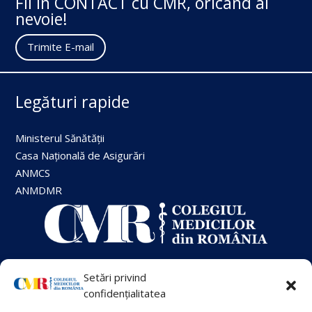
Fii în CONTACT cu CMR, oricând ai
nevoie!
Trimite E-mail
Legături rapide
Ministerul Sănătății
Casa Națională de Asigurări
ANMCS
ANMDMR
Setări privind
+40 21 413 88 00
confidențialitatea