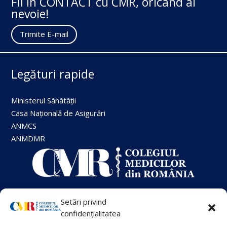
Fii în CONTACT cu CMR, oricând ai
nevoie!
Trimite E-mail
Legături rapide
Ministerul Sănătății
Casa Națională de Asigurări
ANMCS
ANMDMR
Setări privind
+40 21 413 88 00
confidențialitatea