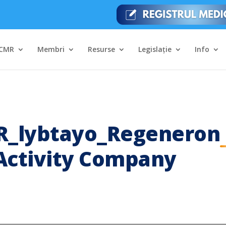
CMR
Membri
Resurse
Legislație
Info
lybtayo_Regeneron
 Activity Company