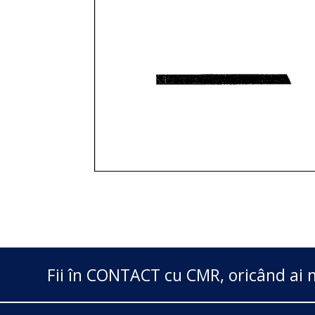
Fii în CONTACT cu CMR, oricând ai n