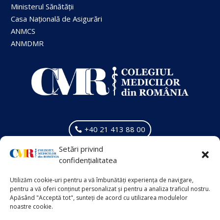
Ministerul Sănătății
Casa Națională de Asigurări
ANMCS
ANMDMR
+40 21 413 88 00
Setări privind
VECHIUL SITE
confidențialitatea
Info Suplimentar
Utilizăm cookie-uri pentru a vă îmbunătăți experiența de navigare,
pentru a vă oferi conținut personalizat și pentru a analiza traficul nostru.
Apăsând "Acceptă tot", sunteți de acord cu utilizarea modulelor
noastre cookie.
Politica de Cookies