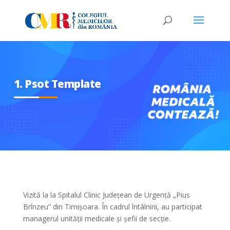
1. Psot Template
Vizită la la Spitalul Clinic Județean de Urgență „Pius
Brînzeu” din Timișoara. În cadrul întâlnirii, au participat
managerul unității medicale și șefii de secție.