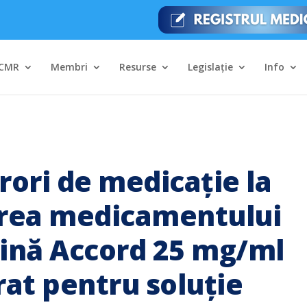
CMR
Membri
Resurse
Legislație
Info
erori de medicație la
rea medicamentului
nă Accord 25 mg/ml
at pentru soluție