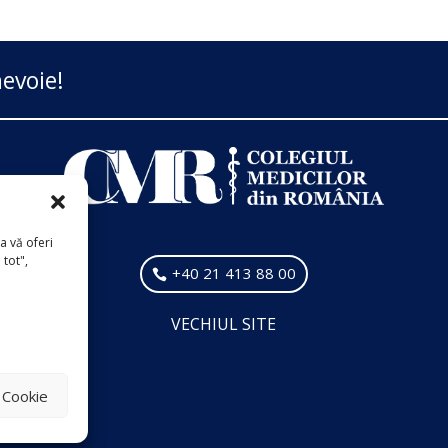
evoie!
a vă oferi
 tot",
+40 21 413 88 00
VECHIUL SITE
i Cookie