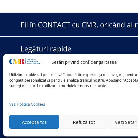
Fii în CONTACT cu CMR, oricând ai n
Legături rapide
Setări privind confidențialitatea
Ministerul Sănătății
Casa Națională de Asigurări
Utilizăm cookie-uri pentru a vă îmbunătăți experiența de navigare, pentru 
ANMCS
conținut personalizat și pentru a analiza traficul nostru. Apăsând "Acceptă
sunteți de acord cu utilizarea modulelor noastre cookie.
ANMDMR
Vezi Politica Cookies
Acceptă tot
Refuză tot
Vezi Setăr