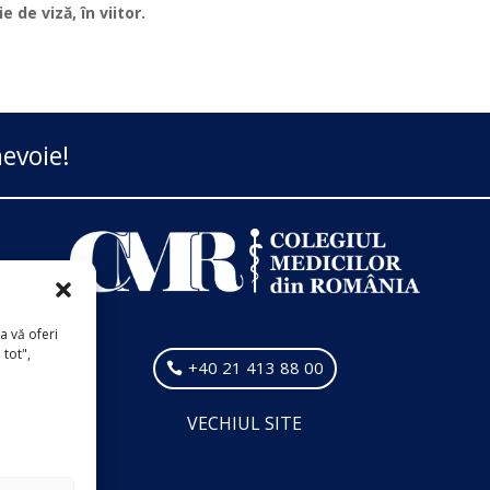
 de viză, în viitor.
evoie!
a vă oferi
 tot",
+40 21 413 88 00
VECHIUL SITE