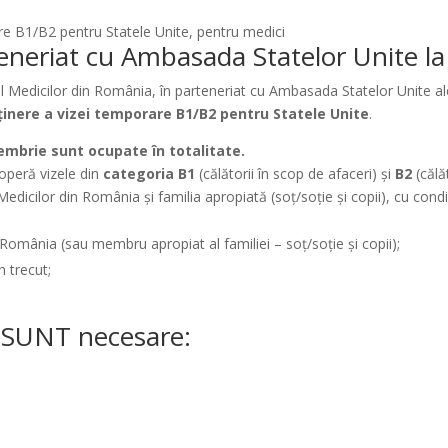
rare B1/B2 pentru Statele Unite, pentru medici
teneriat cu Ambasada Statelor Unite la
l Medicilor din România, în parteneriat cu Ambasada Statelor Unite ale
bținere a vizei temporare B1/B2 pentru Statele Unite
.
embrie sunt ocupate în totalitate.
operă vizele din
categoria B1
(călătorii în scop de afaceri) și
B2
(călă
 Medicilor din România
și
familia apropiată
(soț/soție și copii), cu cond
 România (sau membru apropiat al familiei – soț/soție și copii);
n trecut;
U SUNT necesare: