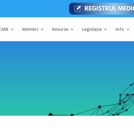
CMR
Membri
Resurse
Legislație
Info