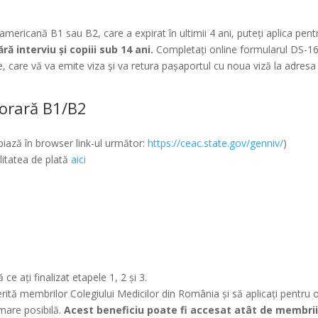
 americană B1 sau B2, care a expirat în ultimii 4 ani, puteți aplica pent
 interviu și copiii sub 14 ani.
Completați online formularul DS-160
e, care vă va emite viza și va retura pașaportul cu noua viză la adres
porară B1/B2
iază în browser link-ul următor:
https://ceac.state.gov/genniv/
)
litatea de plată
aici
ce ați finalizat etapele 1, 2 și 3.
rită membrilor Colegiului Medicilor din România și să aplicați pentru o
are posibilă.
Acest beneficiu poate fi accesat atât de membrii 