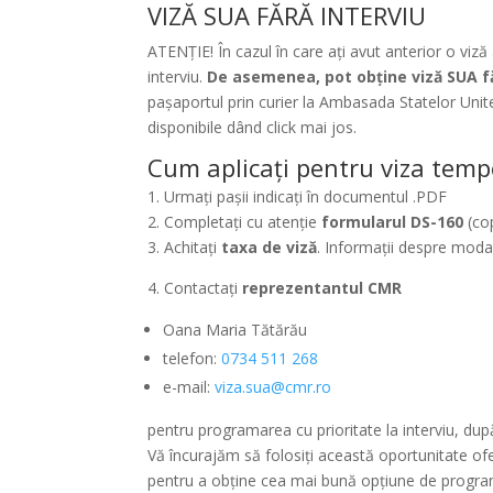
VIZĂ SUA FĂRĂ INTERVIU
ATENȚIE! În cazul în care ați avut anterior o viză
interviu.
De asemenea, pot obține viză SUA fără
pașaportul prin curier la Ambasada Statelor Unit
disponibile dând click mai jos.
Cum aplicați pentru viza tem
1. Urmați pașii indicați în documentul .PDF
2. Completați cu atenție
formularul DS-160
(cop
3. Achitați
taxa de viză
. Informații despre moda
4. Contactați
reprezentantul CMR
Oana Maria Tătărău
telefon:
0734 511 268
e-mail:
viza.sua@cmr.ro
pentru programarea cu prioritate la interviu, după 
Vă încurajăm să folosiți această oportunitate ofe
pentru a obține cea mai bună opțiune de program