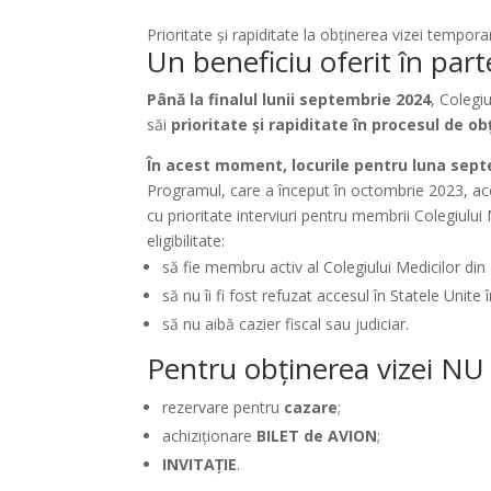
Prioritate și rapiditate la obținerea vizei tempo
Un beneficiu oferit în par
Până la finalul lunii septembrie 2024
,
Colegiu
săi
prioritate și rapiditate în procesul de o
În acest moment, locurile pentru luna sept
Programul, care a început în octombrie 2023, ac
cu prioritate interviuri pentru
membrii Colegiului
eligibilitate:
să fie membru activ al Colegiului Medicilor din
să nu îi fi fost refuzat accesul în Statele Unite î
să nu aibă cazier fiscal sau judiciar.
Pentru obținerea vizei N
rezervare pentru
cazare
;
achiziționare
BILET de AVION
;
INVITAȚIE
.