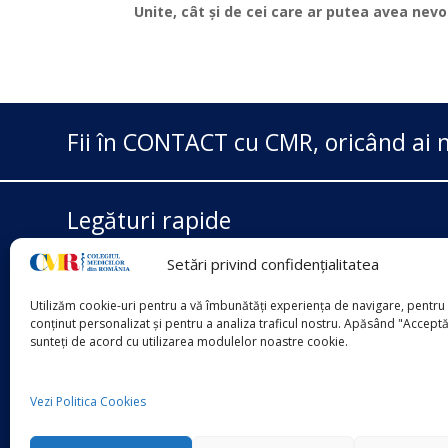
Unite, cât și de cei care ar putea avea nevoie
Fii în CONTACT cu CMR, oricând ai n
Legături rapide
Setări privind confidențialitatea
Ministerul Sănătății
Casa Națională de Asigurări
Utilizăm cookie-uri pentru a vă îmbunătăți experiența de navigare, pentru 
ANMCS
conținut personalizat și pentru a analiza traficul nostru. Apăsând "Acceptă
sunteți de acord cu utilizarea modulelor noastre cookie.
ANMDMR
Vezi Politica Cookies