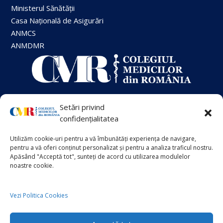
Ministerul Sănătății
Casa Națională de Asigurări
ANMCS
ANMDMR
Setări privind
+40 21 413 88 00
confidențialitatea
Utilizăm cookie-uri pentru a vă îmbunătăți experiența de navigare,
VECHIUL SITE
pentru a vă oferi conținut personalizat și pentru a analiza traficul nostru.
Info Suplimentar
Apăsând "Acceptă tot", sunteți de acord cu utilizarea modulelor
noastre cookie.
Politica de Cookies
Politica de Confidențialitate
Vezi Politica Cookies