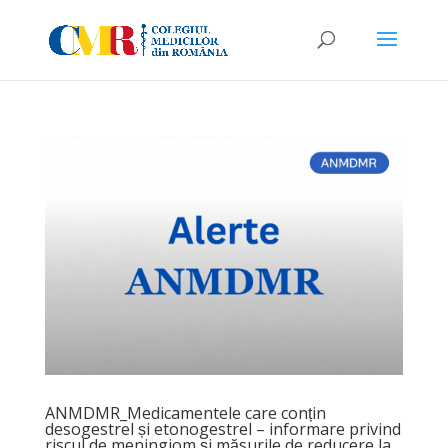
ANMDMR_Medicamentele care conțin
desogestrel și etonogestrel – informare privind
riscul de meningiom și măsurile de reducere la