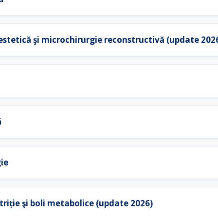
 estetică şi microchirurgie reconstructivă (update 202
ă
ie
riție şi boli metabolice (update 2026)