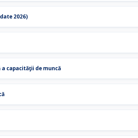
pdate 2026)
ă a capacităţii de muncă
că