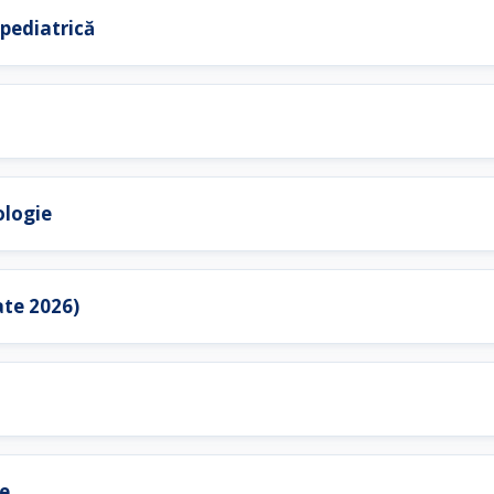
 pediatrică
ologie
ate 2026)
ie