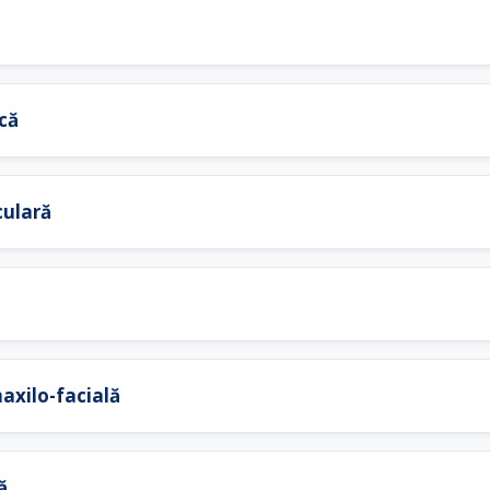
ică
culară
maxilo-facială
ă