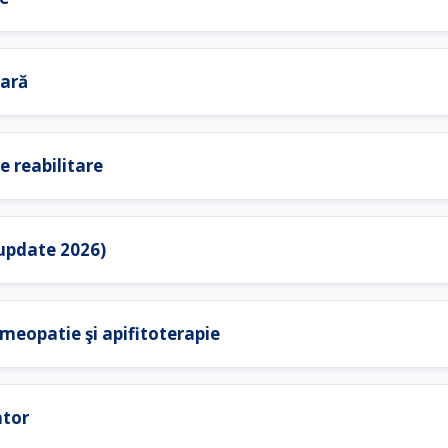
lară
e reabilitare
(update 2026)
meopatie şi apifitoterapie
ator