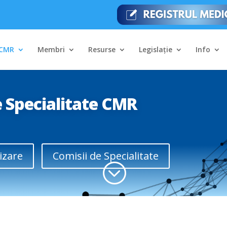
CMR
Membri
Resurse
Legislație
Info
e Specialitate CMR
izare
Comisii de Specialitate
;