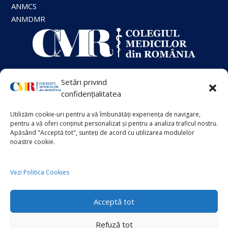
ANMCS
ANMDMR
Setări privind
+40 21 413 88 00
confidențialitatea
Utilizăm cookie-uri pentru a vă îmbunătăți experiența de navigare,
VECHIUL SITE
pentru a vă oferi conținut personalizat și pentru a analiza traficul nostru.
Info Suplimentar
Apăsând "Acceptă tot", sunteți de acord cu utilizarea modulelor
noastre cookie.
Politica de Cookies
Politica de Confidențialitate
Vezi Politica Cookies
Acceptă tot
Copyright © 2026
Colegiul Medicilor din România
Refuză tot