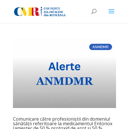
Comunicare către profesioniștii din domeniul
sănătății referitoare la medicamentul Entonox
(amestec de 50 % protoxid de azot și 50 %