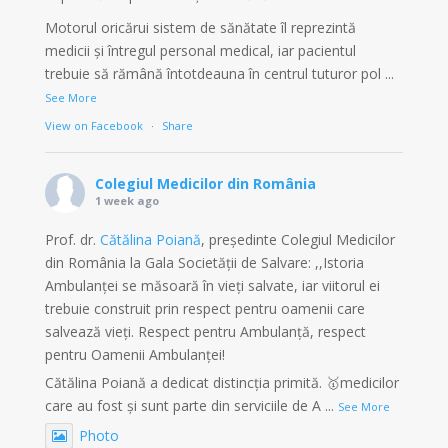
Motorul oricărui sistem de sănătate îl reprezintă
medicii și întregul personal medical, iar pacientul
trebuie să rămână întotdeauna în centrul tuturor pol
...
See More
View on Facebook
·
Share
Colegiul Medicilor din România
1 week ago
Prof. dr.
Cătălina Poiană
, președinte Colegiul Medicilor
din România la Gala Societății de Salvare: ,,Istoria
Ambulanței se măsoară în vieți salvate, iar viitorul ei
trebuie construit prin respect pentru oamenii care
salvează vieți. Respect pentru Ambulanță, respect
pentru Oamenii Ambulanței!
Cătălina Poiană a dedicat distincția primită. 🥇medicilor
care au fost și sunt parte din serviciile de A
...
See More
Photo