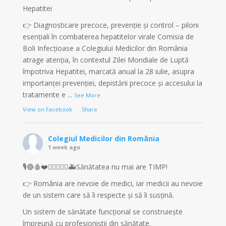
Hepatitei
👉 Diagnosticare precoce, prevenție și control – piloni
esențiali în combaterea hepatitelor virale Comisia de
Boli Infecțioase a Colegiului Medicilor din România
atrage atenția, în contextul Zilei Mondiale de Luptă
împotriva Hepatitei, marcată anual la 28 iulie, asupra
importanței prevenției, depistării precoce și accesului la
tratamente e
...
See More
View on Facebook
·
Share
Colegiul Medicilor din România
1 week ago
🎙️🔴🩸❤️👩‍⚕️👨🏼‍⚕️🚑Sănătatea nu mai are TIMP!
👉 România are nevoie de medici, iar medicii au nevoie
de un sistem care să îi respecte și să îi susțină.
Un sistem de sănătate funcțional se construiește
împreună cu profesioniștii din sănătate.