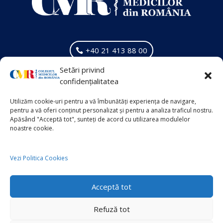
+40 21 413 88 00
Setări privind
VECHIUL SITE
confidențialitatea
Info Suplimentar
Utilizăm cookie-uri pentru a vă îmbunătăți experiența de navigare,
pentru a vă oferi conținut personalizat și pentru a analiza traficul nostru.
Apăsând "Acceptă tot", sunteți de acord cu utilizarea modulelor
noastre cookie.
Politica de Cookies
Politica de Confidențialitate
Vezi Politica Cookies
Acceptă tot
Copyright © 2026
Colegiul Medicilor din România
Refuză tot
Powered by
Sănătatea Press Group