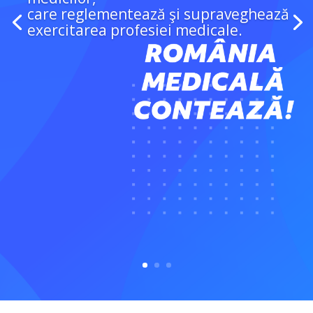
care reglementează şi supraveghează
exercitarea profesiei medicale.